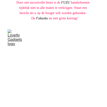
Door een succesvolle beurs is de 
FUZU 
handschoenen 
tijdelijk niet in alle maten te verkrijgen. Stuur een 
bericht als u op de hoogte wilt worden gehouden. 
  De 
Fukuoku
 nu met grote korting!
Lovelty is ontstaan uit de woorden
LOVE
en 
NOVELTY
. De liefde voor nieuwigheid, nieuwe dingen 
waar je verliefd op wordt. In ieder geval is Lovelty altijd 
op zoek naar gadgets voor sensorische beleving. De 
massagehandschoen is daar de start van. De 
onderneemster kwam voor corona tijd zelf in aanraking 
met het product en was meteen verkocht. De potentie 
van het product zag zij meteen en zij had het goed. 